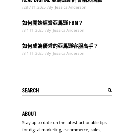
28 7 月, 2025
By
Jessica Anderson
如何開始經營亞馬遜 FBM？
3 1 月, 2025
By
Jessica Anderson
如何成為優秀的亞馬遜客服高手？
3 1 月, 2025
By
Jessica Anderson
Search
for:
ABOUT
Stay up to date on the latest actionable tips
for digital marketing, e-commerce, sales,