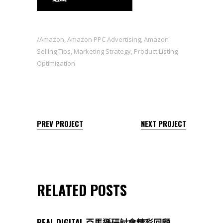
Amazon
,
Amazon PPC Advertising
,
Amazon
Selling Tips
,
Marketing Strategy
,
Product Listing
Optimization
PREV PROJECT
NEXT PROJECT
RELATED POSTS
REAL DIGITAL 亞馬遜研討會精彩回顧