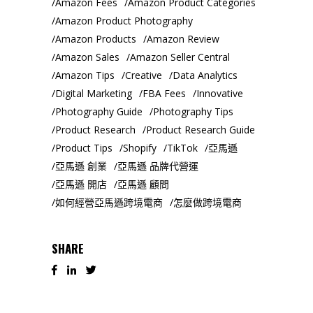
Amazon Fees
Amazon Product Categories
Amazon Product Photography
Amazon Products
Amazon Review
Amazon Sales
Amazon Seller Central
Amazon Tips
Creative
Data Analytics
Digital Marketing
FBA Fees
Innovative
Photography Guide
Photography Tips
Product Research
Product Research Guide
Product Tips
Shopify
TikTok
亞馬遜
亞馬遜 創業
亞馬遜 品牌代營運
亞馬遜 開店
亞馬遜 顧問
如何經營亞馬遜跨境電商
怎麼做跨境電商
SHARE