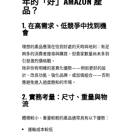
年的「好」AMAZON 產
品？
1. 在高需求、低競爭中找到機
會
理想的產品應落在恰到好處的天時與地利：有足
夠多的消費者搜尋與購買，但賣家數量尚未多到
引發激烈價格戰。
除非你有明確的差異化優勢——例如更好的設
計、改良功能、強化品牌，或加值組合——否則
應避免進入過度飽和的市場。
2. 實務考量：尺寸、重量與物
流
體積較小、重量較輕的產品通常具有以下優勢：
運輸成本較低