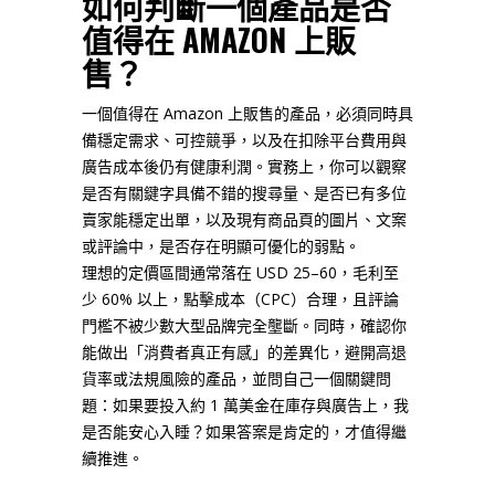
如何判斷一個產品是否
值得在 AMAZON 上販
售？
一個值得在 Amazon 上販售的產品，必須同時具
備穩定需求、可控競爭，
以及在扣除平台費用與
廣告成本後仍有健康利潤。實務上，
你可以觀察
是否有關鍵字具備不錯的搜尋量、
是否已有多位
賣家能穩定出單，以及現有商品頁的圖片、
文案
或評論中，是否存在明顯可優化的弱點。
理想的定價區間通常落在 USD 25–60，毛利至
少 60% 以上，點擊成本（CPC）合理，
且評論
門檻不被少數大型品牌完全壟斷。同時，確認你
能做出「
消費者真正有感」的差異化，避開高退
貨率或法規風險的產品，
並問自己一個關鍵問
題：如果要投入約 1 萬美金在庫存與廣告上，我
是否能安心入睡？如果答案是肯定的，才值得繼
續推進。