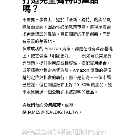
嗎？
不需要。事實上，過於「全新、獨特」的產品風
險反而更高，
因為你必須教育市場，還得承擔需
求判斷錯誤的風險。
真正關鍵的不是創新，而是
有意義的差異化。
多數成功的 Amazon 賣家，都是在既有產品基礎
上，把它做得「明顯更好」——
例如解決常見負
評問題、提升耐用度或相容性、搭配實用組合，
或更精準地鎖定某個族群。Amazon 獎勵的是清
楚的定位與扎實的執行，而不是新奇。一個市場
已驗證、
但在關鍵細節上好 20–30% 的產品，幾
乎永遠勝過一個全新卻未被證明的產品。
與我們預約
免費諮詢
，或聯
絡 JAMES@REALDIGITAL.TW。
請告訴我們如何