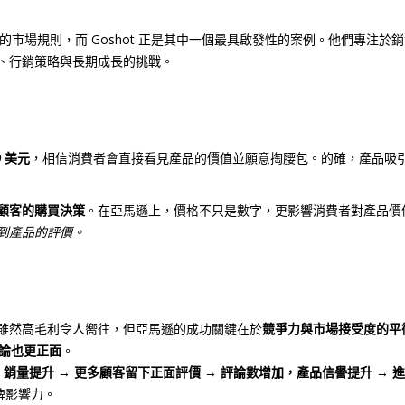
市場規則，而 Goshot 正是其中一個最具啟發性的案例。他們專注於
、行銷策略與長期成長的挑戰。
9 美元
，相信消費者會直接看見產品的價值並願意掏腰包。的確，產品吸
顧客的購買決策
。在亞馬遜上，價格不只是數字，更影響消費者對產品價
到產品的評價。
略。雖然高毛利令人嚮往，但亞馬遜的成功關鍵在於
競爭力與市場接受度的平
論也更正面
。
 銷量提升 → 更多顧客留下正面評價 → 評論數增加，產品信譽提升 → 
牌影響力。