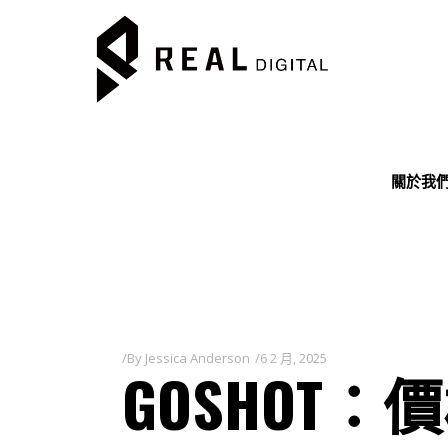
關於我
By
Jessica Anderson
6 2 月, 2025
GOSHOT