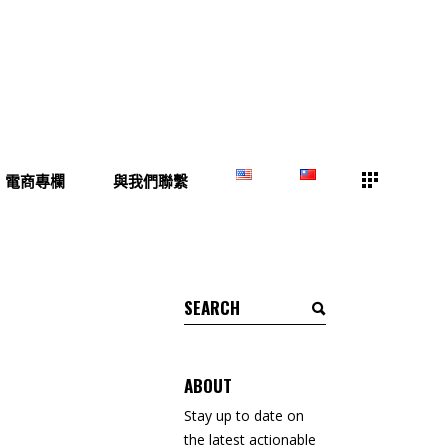
電商專欄
與我們聯繫
Search
for:
ABOUT
Stay up to date on
the latest actionable