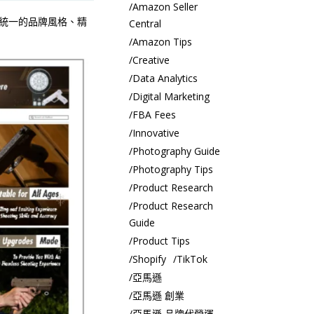
Amazon Seller
過統一的品牌風格、精
Central
Amazon Tips
Creative
Data Analytics
Digital Marketing
FBA Fees
Innovative
Photography Guide
Photography Tips
Product Research
Product Research
Guide
Product Tips
Shopify
TikTok
亞馬遜
亞馬遜 創業
亞馬遜 品牌代營運