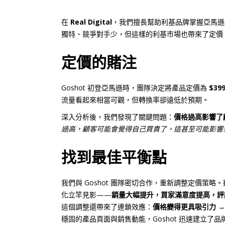
在
Real Digital
，我們擅長幫助利基品牌掌握亞馬遜的
獨特、競爭對手少，但這樣的利基市場也帶來了定價
定價的賭注
Goshot 初登亞馬遜時，團隊決定將產品定價為
$39
流量看起來相當可觀，但轉換率卻遠低於預期。
深入分析後，我們發現了關鍵問題：
價格過高影響了
過高，顧客可能會覺得自己買貴了，這甚至可能影響
找到最佳平衡點
我們與 Goshot 團隊密切合作，重新調整定價策
化立竿見影——
銷量大幅提升，買家滿意度提高，評
這個調整還帶來了連鎖效應：
價格變得更具吸引力 →
穩固的產品頁面與銷售動能，Goshot 迅速建立了品