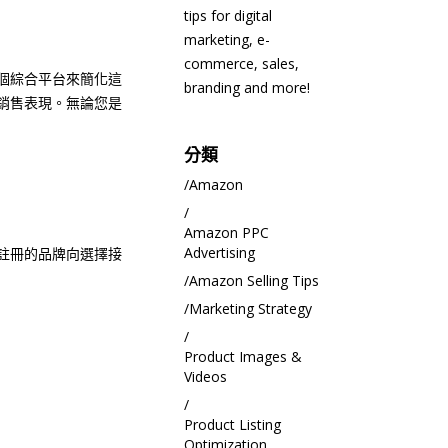
tips for digital
marketing, e-
commerce, sales,
個綜合平台來簡化這
branding and more!
銷售表現。無論您是
分類
Amazon
Amazon PPC
Advertising
註冊的品牌向選擇接
Amazon Selling Tips
Marketing Strategy
Product Images &
Videos
Product Listing
Optimization