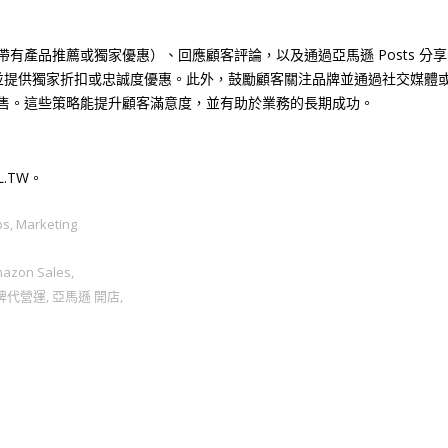
？
有產品推薦或獨家優惠）、回應顧客評論，以及通過亞馬遜 Posts 分
，並提供獨家折扣或忠誠度優惠。此外，鼓勵顧客關注品牌並通過社交媒體
售。這些策略能提升顧客滿意度，並有助於業務的長期成功。
L.TW。
ps
,
Marketing
azon Sales
,
牌代營運
,
亞馬遜 開店
,