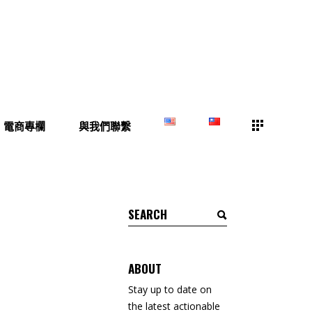
電商專欄
與我們聯繫
Search
for:
ABOUT
Stay up to date on
the latest actionable