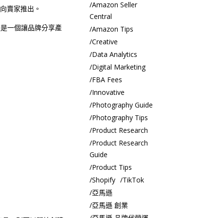
Amazon Seller
步向賣家推出。
Central
，這是一個讓品牌分享產
Amazon Tips
Creative
Data Analytics
Digital Marketing
FBA Fees
Innovative
Photography Guide
Photography Tips
Product Research
Product Research
Guide
Product Tips
Shopify
TikTok
亞馬遜
亞馬遜 創業
亞馬遜 品牌代營運