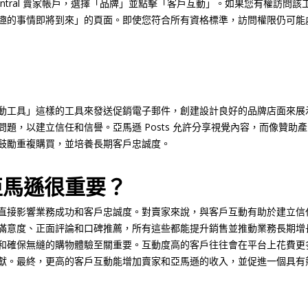
 Central 賣家帳戶，選擇「品牌」並點擊「客戶互動」。如果您有權訪問
趣的事情即將到來」的頁面。即使您符合所有資格標準，訪問權限仍可能
工具」這樣的工具來發送促銷電子郵件，創建設計良好的品牌店面來展示產
題，以建立信任和信譽。亞馬遜 Posts 允許分享視覺內容，而像贊助
鼓勵重複購買，並培養長期客戶忠誠度。
亞馬遜很重要？
直接影響業務成功和客戶忠誠度。對賣家來說，與客戶互動有助於建立信
滿意度、正面評論和口碑推薦，所有這些都能提升銷售並推動業務長期增
和確保無縫的購物體驗至關重要。互動度高的客戶往往會在平台上花費更
獻。最終，更高的客戶互動能增加賣家和亞馬遜的收入，並促進一個具有