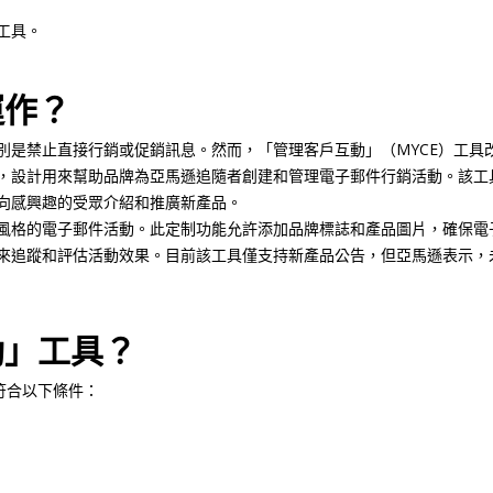
工具。
運作？
別是禁止直接行銷或促銷訊息。然而，「管理客戶互動」（MYCE）工具
具，設計用來幫助品牌為亞馬遜追隨者創建和管理電子郵件行銷活動。該工
向感興趣的受眾介紹和推廣新產品。
特風格的電子郵件活動。此定制功能允許添加品牌標誌和產品圖片，確保電
標來追蹤和評估活動效果。目前該工具僅支持新產品公告，但亞馬遜表示，
動」工具？
符合以下條件：