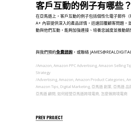
客戶互動的例子有哪些
在亞馬遜上，客戶互動的例子包括個性化電子郵件（帶
A+ 內容提供深入的產品詳情，迅速回覆顧客問題
動與他們互動，能夠加強連接、培養忠誠度並推動銷
與我們預約
免費諮詢
，或聯絡 JAMES@REALDIGITA
Amazon
,
Amazon PPC Advertising
,
Amazon Selling Ti
Strategy
Advertising
,
Amazon
,
Amazon Product Categories
,
Am
Amazon Tips
,
Digital Marketing
,
亞馬遜 創業
,
亞馬遜 品
亞馬遜 顧問
,
如何經營亞馬遜跨境電商
,
怎麼做跨境電商
PREV PROJECT