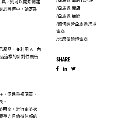
該工具，則可以開始創建
亞馬遜 開店
處於等待中。請定期
亞馬遜 顧問
如何經營亞馬遜跨境
電商
怎麼做跨境電商
品，並利用 A+ 內
產品這樣的針對性廣告
SHARE
任，促進重複購買，
長。
多時間，進行更多次
競爭力且值得信賴的